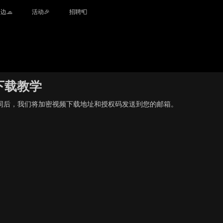
边🧢
活动🎉
招聘📮
下载教学
同后，我们将加密视频下载地址和授权码发送到您的
邮箱。